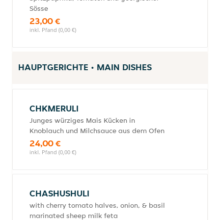
Sösse
23,00 €
inkl. Pfand (0,00 €)
HAUPTGERICHTE • MAIN DISHES
CHKMERULI
Junges würziges Mais Kücken in
Knoblauch und Milchsauce aus dem Ofen
24,00 €
inkl. Pfand (0,00 €)
CHASHUSHULI
with cherry tomato halves, onion, & basil
marinated sheep milk feta